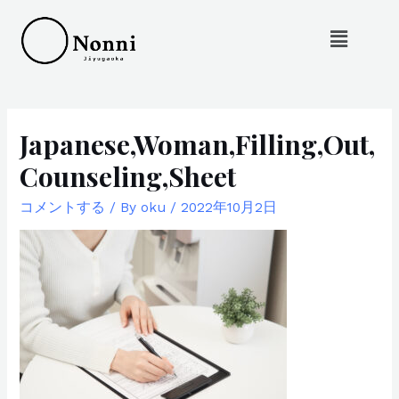
Japanese,Woman,Filling,Out,
Counseling,Sheet
コメントする
/ By
oku
/
2022年10月2日