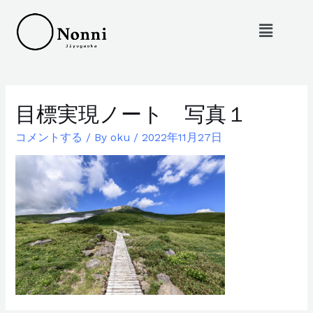
目標実現ノート 写真１
コメントする
/ By
oku
/
2022年11月27日